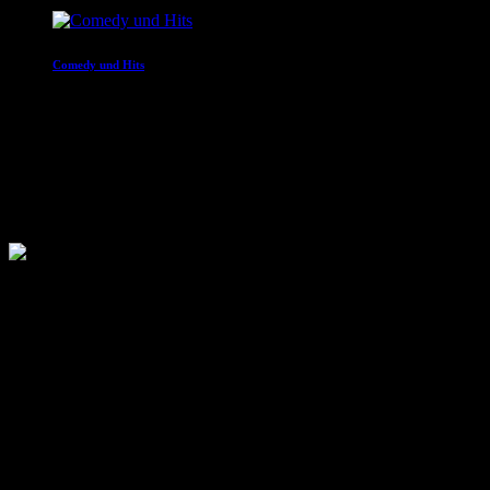
Comedy und Hits
16:00 - 20:00
Morning Motz Show
1 Ergebnis / Seite 1 von 1