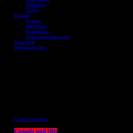
Pollenflug
Traffic
Kontakt
Kontakt
Impressum
Datenschutz
Teilnahmebedingungen
Ticketshop
Werbung buchen
play_arrow
JOKE FM
play_arrow
Plemplem News
Aktuelle Sendung
Comedy und Hits
Comedy und Hits