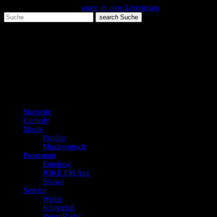
search
menu
play_arrow
open_in_new
Livestream
search
Suche
close
close
play_arrow
JOKE FM
play_arrow
Plemplem News
Startseite
Comedy
Musik
Playlist
Musikwunsch
Programm
Empfang
JOKE FM App
Shows
Service
Wetter
Schneefall
RegenRadar