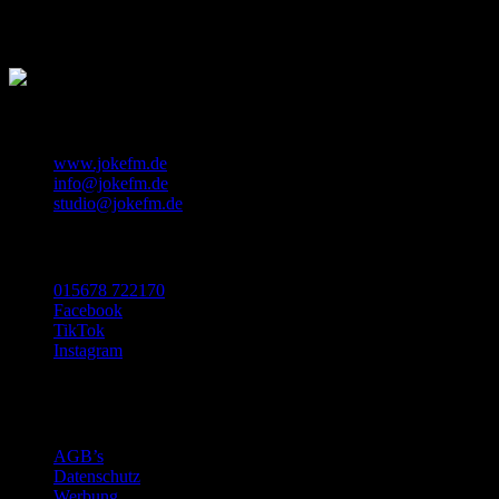
Hits.
close
KONTAKT
www.jokefm.de
info@jokefm.de
studio@jokefm.de
SOCIAL MEDIA
015678 722170
Facebook
TikTok
Instagram
Made with ❤️ in Luxembourg
©2024 Nugget Pictures SARL
AGB’s
Datenschutz
Werbung