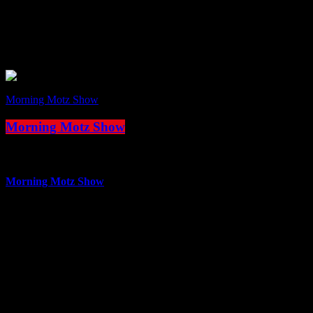
Morning Motz Show
Morning Motz Show
more_vert
Morning Motz Show
mit DJ Dieter
Er ist ein extremer Morgenmuffel nach dem Motto „der frühe Vogel
kann mich mal.“ Aber Vorsicht er macht keine gewöhnliche
Morningshow. DJ Dieter verbreitet morgens keine gute Laune und
hat einfach keine Lust morgens zu arbeiten. Sein Lieblingsspruch:
„Hört am besten erst garnicht zu, dann brauche ich die Scheiße bald
nicht mehr zu machen.“ In der Morning Motz Show gibt es
selbstverständlich Comedy Serien, aktuelle Gags und Berge voll