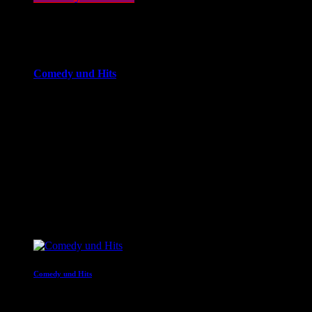
09:00 - 12:00
more_vert
Comedy und Hits
JOKE FM - Das verrückteste Comedy und Hitradio der
Welt. Mit brandheißer Comedy und den besten Tracks aus
den Charts. Eigenproduktionen und Comedyserien.JOKE FM
- Das verrückteste Comedy und Hitradio der Welt. Mit
brandheißer Comedy und den besten Tracks aus den
Charts. Eigenproduktionen und Comedyserien.
close
Nächste Sendungen
Comedy und Hits
12:00 - 16:00