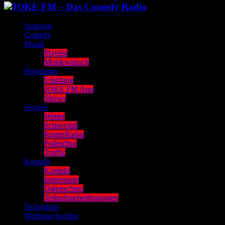
Startseite
Comedy
Musik
Playlist
Musikwunsch
Programm
Empfang
JOKE FM App
Shows
Service
Wetter
Schneefall
RegenRadar
Pollenflug
Traffic
Kontakt
Kontakt
Impressum
Datenschutz
Teilnahmebedingungen
Ticketshop
Werbung buchen