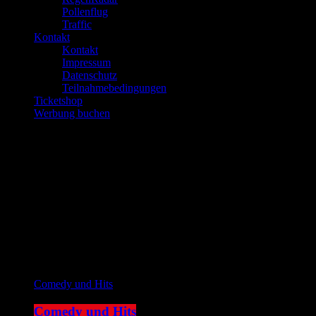
Pollenflug
Traffic
Kontakt
Kontakt
Impressum
Datenschutz
Teilnahmebedingungen
Ticketshop
Werbung buchen
play_arrow
JOKE FM
play_arrow
Plemplem News
Aktuelle Sendung
Comedy und Hits
Comedy und Hits