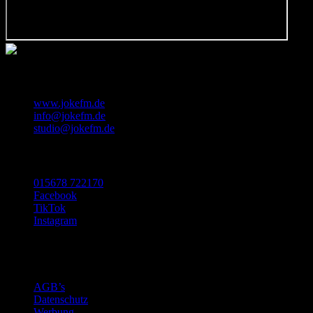
KONTAKT
www.jokefm.de
info@jokefm.de
studio@jokefm.de
SOCIAL MEDIA
015678 722170
Facebook
TikTok
Instagram
Made with ❤️ in Luxembourg
©2024 Nugget Pictures SARL
AGB’s
Datenschutz
Werbung