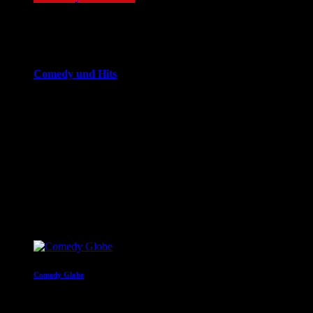
14:00 - 20:00
more_vert
Comedy und Hits
JOKE FM - Das verrückteste Comedy und Hitradio der
Welt. Mit brandheißer Comedy und den besten Tracks aus
den Charts. Eigenproduktionen und Comedyserien.JOKE FM
- Das verrückteste Comedy und Hitradio der Welt. Mit
brandheißer Comedy und den besten Tracks aus den
Charts. Eigenproduktionen und Comedyserien.
close
Nächste Sendungen
Comedy Globe
20:00 - 22:00