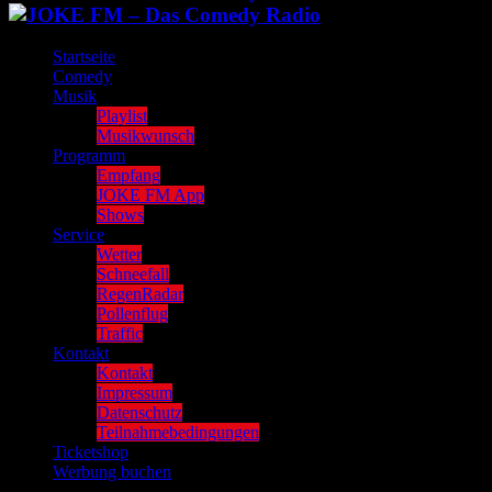
Startseite
Comedy
Musik
Playlist
Musikwunsch
Programm
Empfang
JOKE FM App
Shows
Service
Wetter
Schneefall
RegenRadar
Pollenflug
Traffic
Kontakt
Kontakt
Impressum
Datenschutz
Teilnahmebedingungen
Ticketshop
Werbung buchen