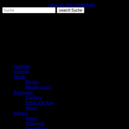
search
menu
play_arrow
open_in_new
Livestream
search
Suche
close
close
play_arrow
JOKE FM
play_arrow
Plemplem News
Startseite
Comedy
Musik
Playlist
Musikwunsch
Programm
Empfang
JOKE FM App
Shows
Service
Wetter
Schneefall
RegenRadar