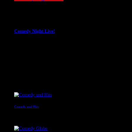
12:00 - 14:00
more_vert
Comedy Night Live!
LIVE!
Die besten Liveprogramme von Deutschlands Comedy und
Kabarettbühnen.
close
Nächste Sendungen
Comedy und Hits
14:00 - 20:00