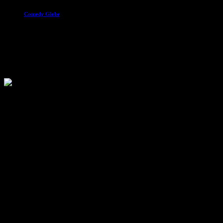
Comedy Globe
20:00 - 22:00
Schneefall