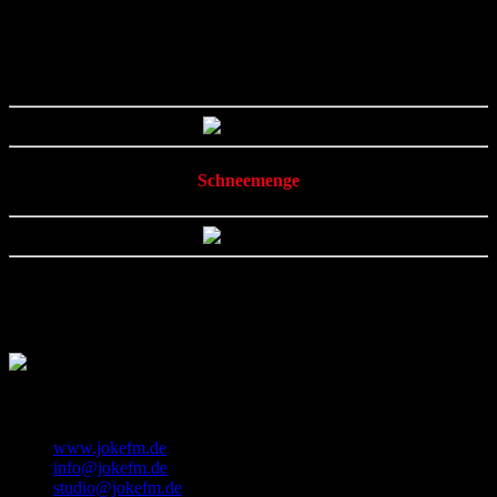
Die Karte zeigt dir an, wo aktuell in Deutschland Schnee fällt.
Schneemenge
Die Karte der Schneehöhen wir um 6 Uhr und 18 Uhr erstellt und
um 8 Uhr und 20 Uhr noch einmal aktualisiert.
Die Angaben der Schneehöhen erfolgen in der Einheit Zentimeter.
KONTAKT
www.jokefm.de
info@jokefm.de
studio@jokefm.de