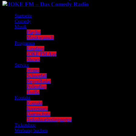
Startseite
Comedy
Musik
Playlist
Musikwunsch
Programm
Empfang
JOKE FM App
Shows
Service
Wetter
Schneefall
RegenRadar
Pollenflug
Traffic
Kontakt
Kontakt
Impressum
Datenschutz
Teilnahmebedingungen
Ticketshop
Werbung buchen