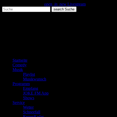
search
menu
play_arrow
open_in_new
Livestream
search
Suche
close
close
play_arrow
JOKE FM
play_arrow
Plemplem News
Startseite
Comedy
Musik
Playlist
Musikwunsch
Programm
Empfang
JOKE FM App
Shows
Service
Wetter
Schneefall
RegenRadar