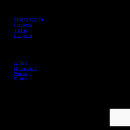
SOCIAL MEDIA
015678 722170
Facebook
TikTok
Instagram
Made with ❤️ in Luxembourg
©2024 Nugget Pictures SARL
AGB’s
Datenschutz
Werbung
Kontakt
0%