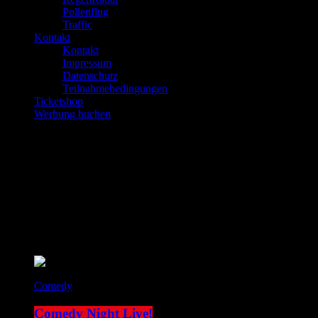
Pollenflug
Traffic
Kontakt
Kontakt
Impressum
Datenschutz
Teilnahmebedingungen
Ticketshop
Werbung buchen
play_arrow
JOKE FM
play_arrow
Plemplem News
Aktuelle Sendung
Comedy
Comedy Night Live!