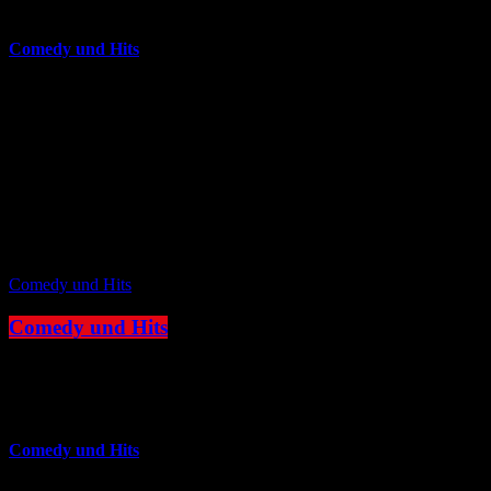
more_vert
Comedy und Hits
JOKE FM - Das verrückteste Comedy und Hitradio der Welt. Mit
brandheißer Comedy und den besten Tracks aus den
Charts. Eigenproduktionen und Comedyserien.JOKE FM - Das
verrückteste Comedy und Hitradio der Welt. Mit brandheißer
Comedy und den besten Tracks aus den Charts. Eigenproduktionen
und Comedyserien.
close
Comedy und Hits
Comedy und Hits
06:00 - 09:00
more_vert
Comedy und Hits