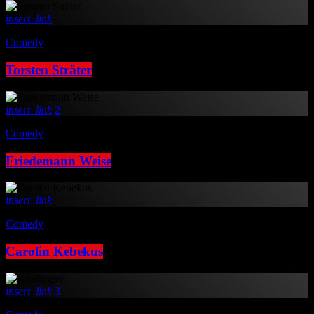
insert_link
Comedy
Torsten Sträter
insert_link
2
Comedy
Friedemann Weise
insert_link
Comedy
Carolin Kebekus
insert_link
3