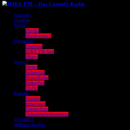
Startseite
Comedy
Musik
Playlist
Musikwunsch
Programm
Empfang
JOKE FM App
Shows
Service
Wetter
Schneefall
RegenRadar
Pollenflug
Traffic
Kontakt
Kontakt
Impressum
Datenschutz
Teilnahmebedingungen
Ticketshop
Werbung buchen