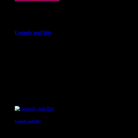
12:00 - 16:00
more_vert
Comedy und Hits
JOKE FM - Das verrückteste Comedy und Hitradio der
Welt. Mit brandheißer Comedy und den besten Tracks aus
den Charts. Eigenproduktionen und Comedyserien.JOKE FM
- Das verrückteste Comedy und Hitradio der Welt. Mit
brandheißer Comedy und den besten Tracks aus den
Charts. Eigenproduktionen und Comedyserien.
close
Nächste Sendungen
Comedy und Hits
16:00 - 20:00