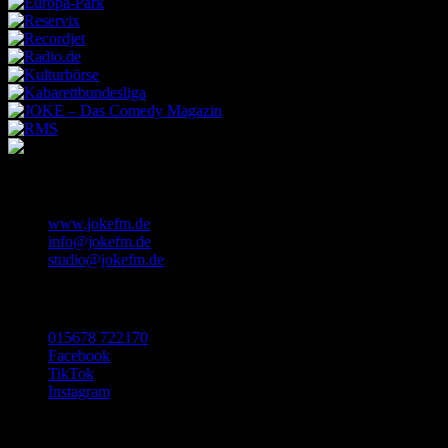
KONTAKT
www.jokefm.de
info@jokefm.de
studio@jokefm.de
SOCIAL MEDIA
015678 722170
Facebook
TikTok
Instagram
Made with ❤️ in Luxembourg