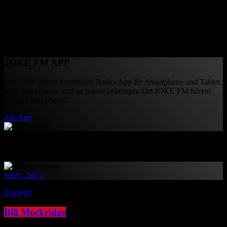
und Comedyserien.
close
JOKE FM App
JOKE FM APP
Holt euch unsere kostenlose Radio-App für Smartphone und Tablet.
Jetzt downloaden und an jedem beliebigen Ort JOKE FM hören!
Einfach und überall.
Zur App
Comedy
insert_link
2
Comedy
Bill Mockridge