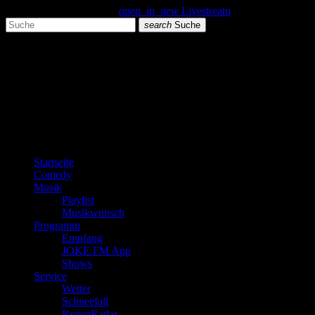
search
menu
play_arrow
open_in_new
Livestream
search
Suche
close
close
play_arrow
JOKE FM
play_arrow
Plemplem News
Startseite
Comedy
Musik
Playlist
Musikwunsch
Programm
Empfang
JOKE FM App
Shows
Service
Wetter
Schneefall
RegenRadar