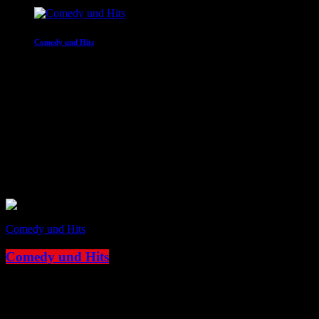
Comedy und Hits
20:00 - 22:00
JOKE FM
Das Comedy Radio
play_arrow
Jetzt starten
Aktuelle Show
Comedy und Hits
Jetzt auf Sendung
Comedy und Hits
access_time
12:00 - 16:00