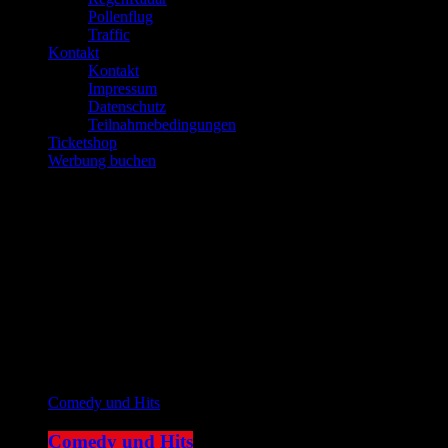
Pollenflug
Traffic
Kontakt
Kontakt
Impressum
Datenschutz
Teilnahmebedingungen
Ticketshop
Werbung buchen
play_arrow
JOKE FM
play_arrow
Plemplem News
Aktuelle Sendung
Comedy und Hits
Comedy und Hits