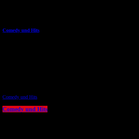
16:00 - 20:00
more_vert
Comedy und Hits
JOKE FM - Das verrückteste Comedy und Hitradio der Welt. Mit
brandheißer Comedy und den besten Tracks aus den
Charts. Eigenproduktionen und Comedyserien.JOKE FM - Das
verrückteste Comedy und Hitradio der Welt. Mit brandheißer
Comedy und den besten Tracks aus den Charts. Eigenproduktionen
und Comedyserien.
close
Comedy und Hits
Comedy und Hits
20:00 - 22:00
more_vert