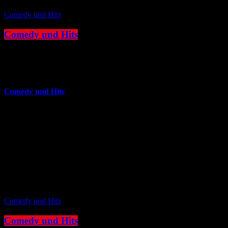
Comedy und Hits
Comedy und Hits
12:00 - 16:00
more_vert
Comedy und Hits
JOKE FM - Das verrückteste Comedy und Hitradio der Welt. Mit
brandheißer Comedy und den besten Tracks aus den
Charts. Eigenproduktionen und Comedyserien.JOKE FM - Das
verrückteste Comedy und Hitradio der Welt. Mit brandheißer
Comedy und den besten Tracks aus den Charts. Eigenproduktionen
und Comedyserien.
close
Comedy und Hits
Comedy und Hits