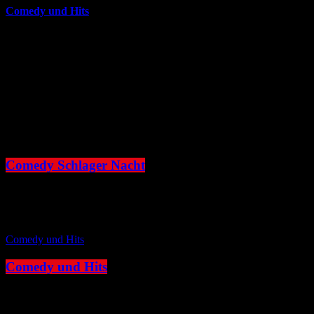
Comedy und Hits
JOKE FM - Das verrückteste Comedy und Hitradio der Welt. Mit
brandheißer Comedy und den besten Tracks aus den
Charts. Eigenproduktionen und Comedyserien.JOKE FM - Das
verrückteste Comedy und Hitradio der Welt. Mit brandheißer
Comedy und den besten Tracks aus den Charts. Eigenproduktionen
und Comedyserien.
close
Comedy Schlager Nacht
22:00 - 00:00
Comedy und Hits
Comedy und Hits
00:00 - 06:00