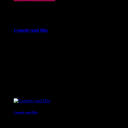
06:00 - 09:00
more_vert
Comedy und Hits
JOKE FM - Das verrückteste Comedy und Hitradio der
Welt. Mit brandheißer Comedy und den besten Tracks aus
den Charts. Eigenproduktionen und Comedyserien.JOKE FM
- Das verrückteste Comedy und Hitradio der Welt. Mit
brandheißer Comedy und den besten Tracks aus den
Charts. Eigenproduktionen und Comedyserien.
close
Nächste Sendungen
Comedy und Hits
09:00 - 12:00