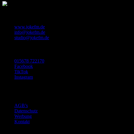
KONTAKT
www.jokefm.de
info@jokefm.de
studio@jokefm.de
SOCIAL MEDIA
015678 722170
Facebook
TikTok
Instagram
Made with ❤️ in Luxembourg
©2024 Nugget Pictures SARL
AGB’s
Datenschutz
Werbung
Kontakt