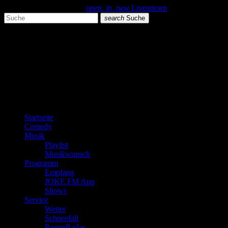
search
menu
play_arrow
open_in_new
Livestream
search
Suche
close
close
play_arrow
JOKE FM
play_arrow
Plemplem News
Startseite
Comedy
Musik
Playlist
Musikwunsch
Programm
Empfang
JOKE FM App
Shows
Service
Wetter
Schneefall
RegenRadar