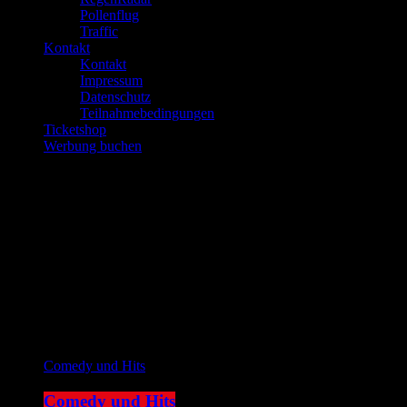
Pollenflug
Traffic
Kontakt
Kontakt
Impressum
Datenschutz
Teilnahmebedingungen
Ticketshop
Werbung buchen
play_arrow
JOKE FM
play_arrow
Plemplem News
Aktuelle Sendung
Comedy und Hits
Comedy und Hits