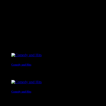
JOKE FM - Das verrückteste Comedy und Hitradio der
Welt. Mit brandheißer Comedy und den besten Tracks aus
den Charts. Eigenproduktionen und Comedyserien.JOKE FM
- Das verrückteste Comedy und Hitradio der Welt. Mit
brandheißer Comedy und den besten Tracks aus den
Charts. Eigenproduktionen und Comedyserien.
close
Nächste Sendungen
Comedy und Hits
09:00 - 12:00
Comedy und Hits
12:00 - 16:00