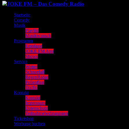
Startseite
Comedy
Musik
Playlist
Musikwunsch
Programm
Empfang
JOKE FM App
Shows
Service
Wetter
Schneefall
RegenRadar
Pollenflug
Traffic
Kontakt
Kontakt
Impressum
Datenschutz
Teilnahmebedingungen
Ticketshop
Werbung buchen