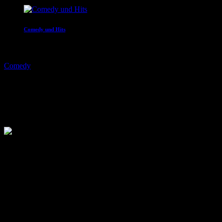
Comedy und Hits
12:00 - 16:00
Comedy
Katie Freudenschuss
today
22. November 2019