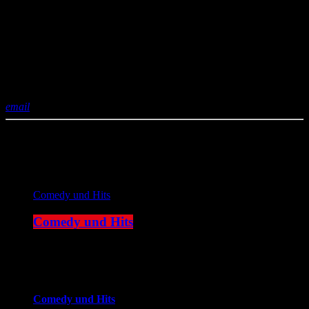
und begeisterte dabei ein Millionenpublikum, wie sie selbstironisch
zu verstehen gibt. Aber Spaß beiseite – diese Frau ist zum
Bauchkrämpfe-Lachen lustig.
Wenn auch Sie mal wieder für einen Lacher zu haben sind, sollten
Sie sich Katie Freudenschuss auf keinen Fall entgehen lassen.
Sichern Sie sich jetzt Tickets!
email
Aktuelle Sendung
Comedy und Hits
Comedy und Hits
06:00 - 09:00
more_vert
Comedy und Hits