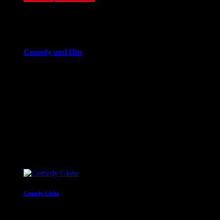
14:00 - 20:00
more_vert
Comedy und Hits
JOKE FM - Das verrückteste Comedy und Hitradio der
Welt. Mit brandheißer Comedy und den besten Tracks aus
den Charts. Eigenproduktionen und Comedyserien.JOKE FM
- Das verrückteste Comedy und Hitradio der Welt. Mit
brandheißer Comedy und den besten Tracks aus den
Charts. Eigenproduktionen und Comedyserien.
close
Nächste Sendungen
Comedy Globe
20:00 - 22:00