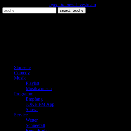
search
menu
play_arrow
open_in_new
Livestream
search
Suche
close
close
play_arrow
JOKE FM
play_arrow
Plemplem News
Startseite
Comedy
Musik
Playlist
Musikwunsch
Programm
Empfang
JOKE FM App
Shows
Service
Wetter
Schneefall
RegenRadar