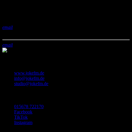
share
close
email
Mittwoch
22:00
trending_flat
00:00
email
KONTAKT
www.jokefm.de
info@jokefm.de
studio@jokefm.de
SOCIAL MEDIA
015678 722170
Facebook
TikTok
Instagram