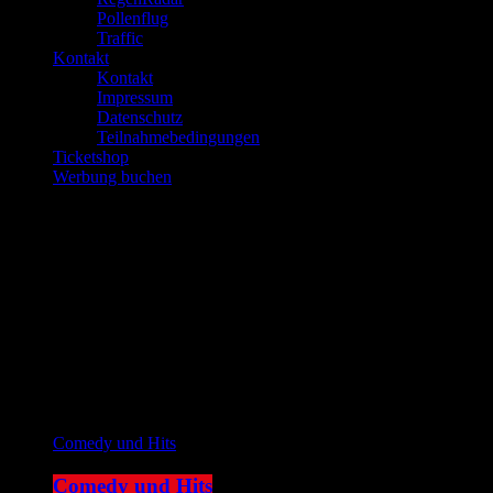
Pollenflug
Traffic
Kontakt
Kontakt
Impressum
Datenschutz
Teilnahmebedingungen
Ticketshop
Werbung buchen
play_arrow
JOKE FM
play_arrow
Plemplem News
Aktuelle Sendung
Comedy und Hits
Comedy und Hits