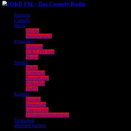
Startseite
Comedy
Musik
Playlist
Musikwunsch
Programm
Empfang
JOKE FM App
Shows
Service
Wetter
Schneefall
RegenRadar
Pollenflug
Traffic
Kontakt
Kontakt
Impressum
Datenschutz
Teilnahmebedingungen
Ticketshop
Werbung buchen