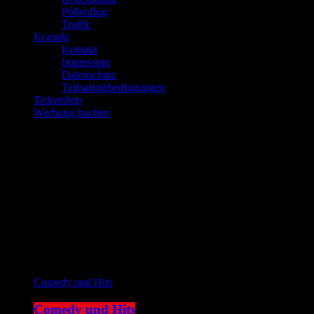
Pollenflug
Traffic
Kontakt
Kontakt
Impressum
Datenschutz
Teilnahmebedingungen
Ticketshop
Werbung buchen
play_arrow
JOKE FM
play_arrow
Plemplem News
Aktuelle Sendung
Comedy und Hits
Comedy und Hits