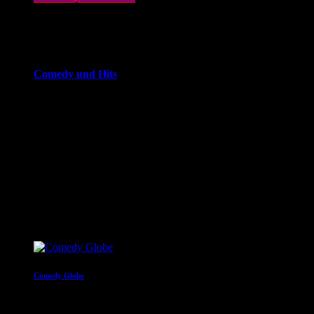
14:00 - 20:00
more_vert
Comedy und Hits
JOKE FM - Das verrückteste Comedy und Hitradio der
Welt. Mit brandheißer Comedy und den besten Tracks aus
den Charts. Eigenproduktionen und Comedyserien.JOKE FM
- Das verrückteste Comedy und Hitradio der Welt. Mit
brandheißer Comedy und den besten Tracks aus den
Charts. Eigenproduktionen und Comedyserien.
close
Nächste Sendungen
Comedy Globe
20:00 - 22:00