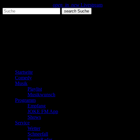
search
menu
play_arrow
open_in_new
Livestream
search
Suche
close
close
play_arrow
JOKE FM
play_arrow
Plemplem News
Startseite
Comedy
Musik
Playlist
Musikwunsch
Programm
Empfang
JOKE FM App
Shows
Service
Wetter
Schneefall
RegenRadar