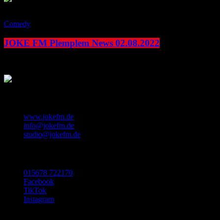
play_arrow
Comedy
JOKE FM Plemplem News 02.08.2022
today
2. August 2022
KONTAKT
www.jokefm.de
info@jokefm.de
studio@jokefm.de
SOCIAL MEDIA
015678 722170
Facebook
TikTok
Instagram
Made with ❤️ in Luxembourg