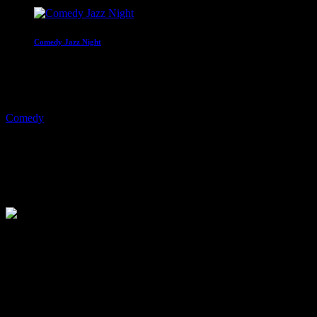
Comedy Jazz Night
22:00 - 00:00
play_arrow
Comedy
JOKE FM Plemplem News
03.11.2021