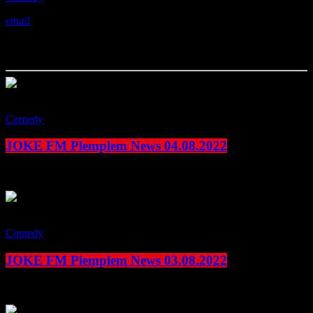
email
Das könnte Ihnen auch gefallen
play_arrow
Comedy
JOKE FM Plemplem News 04.08.2022
today
4. August 2022
play_arrow
Comedy
JOKE FM Plemplem News 03.08.2022
today
3. August 2022