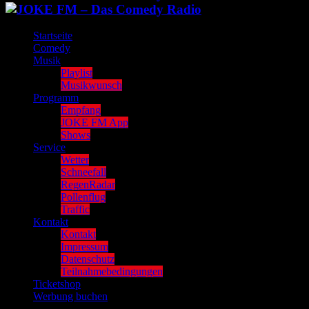
Startseite
Comedy
Musik
Playlist
Musikwunsch
Programm
Empfang
JOKE FM App
Shows
Service
Wetter
Schneefall
RegenRadar
Pollenflug
Traffic
Kontakt
Kontakt
Impressum
Datenschutz
Teilnahmebedingungen
Ticketshop
Werbung buchen