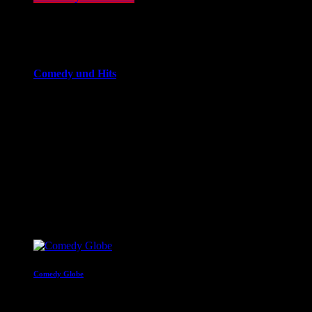
14:00 - 20:00
more_vert
Comedy und Hits
JOKE FM - Das verrückteste Comedy und Hitradio der
Welt. Mit brandheißer Comedy und den besten Tracks aus
den Charts. Eigenproduktionen und Comedyserien.JOKE FM
- Das verrückteste Comedy und Hitradio der Welt. Mit
brandheißer Comedy und den besten Tracks aus den
Charts. Eigenproduktionen und Comedyserien.
close
Nächste Sendungen
Comedy Globe
20:00 - 22:00