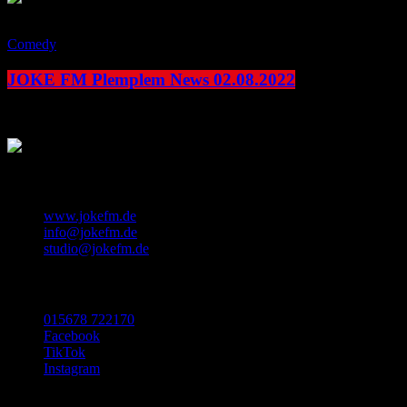
play_arrow
Comedy
JOKE FM Plemplem News 02.08.2022
today
2. August 2022
KONTAKT
www.jokefm.de
info@jokefm.de
studio@jokefm.de
SOCIAL MEDIA
015678 722170
Facebook
TikTok
Instagram
Made with ❤️ in Luxembourg