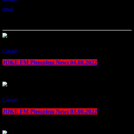
email
Das könnte Ihnen auch gefallen
play_arrow
Comedy
JOKE FM Plemplem News 04.08.2022
today
4. August 2022
play_arrow
Comedy
JOKE FM Plemplem News 03.08.2022
today
3. August 2022