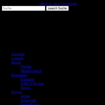
search
menu
play_arrow
open_in_new
Livestream
search
Suche
close
close
play_arrow
JOKE FM
play_arrow
Plemplem News
Startseite
Comedy
Musik
Playlist
Musikwunsch
Programm
Empfang
JOKE FM App
Shows
Service
Wetter
Schneefall
RegenRadar