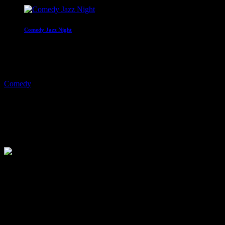
Comedy Jazz Night
22:00 - 00:00
play_arrow
Comedy
JOKE FM Plemplem News
22.11.2021