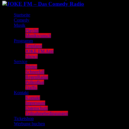
Startseite
Comedy
Musik
Playlist
Musikwunsch
Programm
Empfang
JOKE FM App
Shows
Service
Wetter
Schneefall
RegenRadar
Pollenflug
Traffic
Kontakt
Kontakt
Impressum
Datenschutz
Teilnahmebedingungen
Ticketshop
Werbung buchen