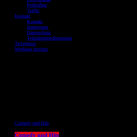
Pollenflug
Traffic
Kontakt
Kontakt
Impressum
Datenschutz
Teilnahmebedingungen
Ticketshop
Werbung buchen
play_arrow
JOKE FM
play_arrow
Plemplem News
Aktuelle Sendung
Comedy und Hits
Comedy und Hits