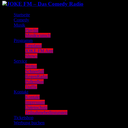
Startseite
Comedy
Musik
Playlist
Musikwunsch
Programm
Empfang
JOKE FM App
Shows
Service
Wetter
Schneefall
RegenRadar
Pollenflug
Traffic
Kontakt
Kontakt
Impressum
Datenschutz
Teilnahmebedingungen
Ticketshop
Werbung buchen