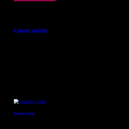
14:00 - 20:00
more_vert
Comedy und Hits
JOKE FM - Das verrückteste Comedy und Hitradio der
Welt. Mit brandheißer Comedy und den besten Tracks aus
den Charts. Eigenproduktionen und Comedyserien.JOKE FM
- Das verrückteste Comedy und Hitradio der Welt. Mit
brandheißer Comedy und den besten Tracks aus den
Charts. Eigenproduktionen und Comedyserien.
close
Nächste Sendungen
Comedy Globe
20:00 - 22:00