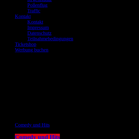
Pollenflug
Traffic
Kontakt
Kontakt
Impressum
Datenschutz
Teilnahmebedingungen
Ticketshop
Werbung buchen
play_arrow
JOKE FM
play_arrow
Plemplem News
Aktuelle Sendung
Comedy und Hits
Comedy und Hits