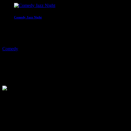
Comedy Jazz Night
22:00 - 00:00
play_arrow
Comedy
JOKE FM Plemplem News
11.11.2021