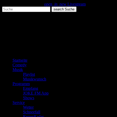
search
menu
play_arrow
open_in_new
Livestream
search
Suche
close
close
play_arrow
JOKE FM
play_arrow
Plemplem News
Startseite
Comedy
Musik
Playlist
Musikwunsch
Programm
Empfang
JOKE FM App
Shows
Service
Wetter
Schneefall
RegenRadar