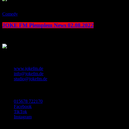
play_arrow
Comedy
JOKE FM Plemplem News 02.08.2022
today
2. August 2022
KONTAKT
www.jokefm.de
info@jokefm.de
studio@jokefm.de
SOCIAL MEDIA
015678 722170
Facebook
TikTok
Instagram
Made with ❤️ in Luxembourg