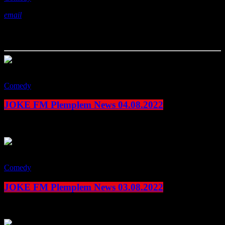
email
Das könnte Ihnen auch gefallen
play_arrow
Comedy
JOKE FM Plemplem News 04.08.2022
today
4. August 2022
play_arrow
Comedy
JOKE FM Plemplem News 03.08.2022
today
3. August 2022