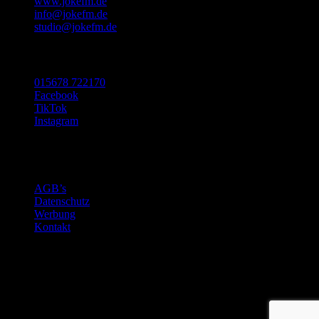
www.jokefm.de
info@jokefm.de
studio@jokefm.de
SOCIAL MEDIA
015678 722170
Facebook
TikTok
Instagram
Made with ❤️ in Luxembourg
©2024 Nugget Pictures SARL
AGB’s
Datenschutz
Werbung
Kontakt