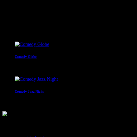
brandheißer Comedy und den besten Tracks aus den
Charts. Eigenproduktionen und Comedyserien.
close
Nächste Sendungen
Comedy Globe
20:00 - 22:00
Comedy Jazz Night
22:00 - 00:00
KONTAKT