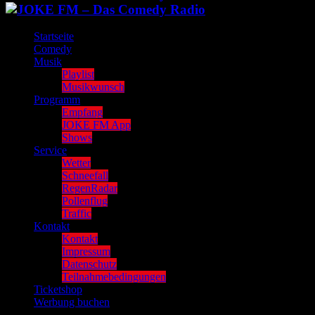
Startseite
Comedy
Musik
Playlist
Musikwunsch
Programm
Empfang
JOKE FM App
Shows
Service
Wetter
Schneefall
RegenRadar
Pollenflug
Traffic
Kontakt
Kontakt
Impressum
Datenschutz
Teilnahmebedingungen
Ticketshop
Werbung buchen