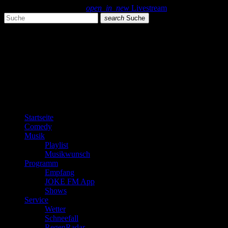
search
menu
play_arrow
open_in_new
Livestream
search
Suche
close
close
play_arrow
JOKE FM
play_arrow
Plemplem News
Startseite
Comedy
Musik
Playlist
Musikwunsch
Programm
Empfang
JOKE FM App
Shows
Service
Wetter
Schneefall
RegenRadar