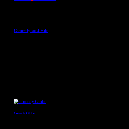
14:00 - 20:00
more_vert
Comedy und Hits
JOKE FM - Das verrückteste Comedy und Hitradio der
Welt. Mit brandheißer Comedy und den besten Tracks aus
den Charts. Eigenproduktionen und Comedyserien.JOKE FM
- Das verrückteste Comedy und Hitradio der Welt. Mit
brandheißer Comedy und den besten Tracks aus den
Charts. Eigenproduktionen und Comedyserien.
close
Nächste Sendungen
Comedy Globe
20:00 - 22:00