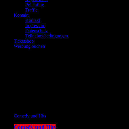
Pollenflug
Traffic
Kontakt
Kontakt
Impressum
Datenschutz
Teilnahmebedingungen
Ticketshop
Werbung buchen
play_arrow
JOKE FM
play_arrow
Plemplem News
Aktuelle Sendung
Comedy und Hits
Comedy und Hits