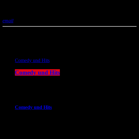
Also, Ausbilder Schmidt ist eigentlich ganz normal, halt nur zum
Brüllen komisch.
email
Aktuelle Sendung
Comedy und Hits
Comedy und Hits
14:00 - 20:00
more_vert
Comedy und Hits
JOKE FM - Das verrückteste Comedy und Hitradio der
Welt. Mit brandheißer Comedy und den besten Tracks aus
den Charts. Eigenproduktionen und Comedyserien.JOKE FM
- Das verrückteste Comedy und Hitradio der Welt. Mit