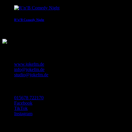
R’n’B Comedy Night
22:00 - 00:00
KONTAKT
www.jokefm.de
info@jokefm.de
studio@jokefm.de
SOCIAL MEDIA
015678 722170
Facebook
TikTok
Instagram
Made with ❤️ in Luxembourg
©2024 Nugget Pictures SARL