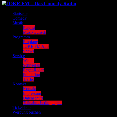
Startseite
Comedy
Musik
Playlist
Musikwunsch
Programm
Empfang
JOKE FM App
Shows
Service
Wetter
Schneefall
RegenRadar
Pollenflug
Traffic
Kontakt
Kontakt
Impressum
Datenschutz
Teilnahmebedingungen
Ticketshop
Werbung buchen