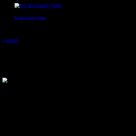
R’n’B Comedy Night
22:00 - 00:00
Comedy
Der Dennis – Dennis ruft an
today
4. Dezember 2017