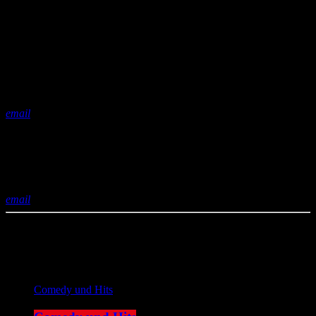
share
close
email
Dennis ist eigentlich ein ganz normaler Berufsschüler aus Hürth. Er
zockt gerne Konsolenspiele und lässt sich von seiner Oma mit
Currywurst verwöhnen. Alles also kein Problem, wenn Dennis nicht
unsere geheime Studio-Nummer rausgekriegt hätte.
email
Aktuelle Sendung
Comedy und Hits