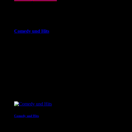
16:00 - 20:00
more_vert
Comedy und Hits
JOKE FM - Das verrückteste Comedy und Hitradio der
Welt. Mit brandheißer Comedy und den besten Tracks aus
den Charts. Eigenproduktionen und Comedyserien.JOKE FM
- Das verrückteste Comedy und Hitradio der Welt. Mit
brandheißer Comedy und den besten Tracks aus den
Charts. Eigenproduktionen und Comedyserien.
close
Nächste Sendungen
Comedy und Hits
20:00 - 22:00