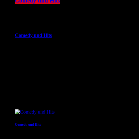
Comedy und Hits
16:00 - 20:00
more_vert
Comedy und Hits
JOKE FM - Das verrückteste Comedy und Hitradio der
Welt. Mit brandheißer Comedy und den besten Tracks aus
den Charts. Eigenproduktionen und Comedyserien.JOKE FM
- Das verrückteste Comedy und Hitradio der Welt. Mit
brandheißer Comedy und den besten Tracks aus den
Charts. Eigenproduktionen und Comedyserien.
close
Nächste Sendungen
Comedy und Hits
20:00 - 22:00