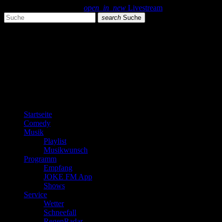
search
menu
play_arrow
open_in_new
Livestream
search
Suche
close
close
play_arrow
JOKE FM
play_arrow
Plemplem News
Startseite
Comedy
Musik
Playlist
Musikwunsch
Programm
Empfang
JOKE FM App
Shows
Service
Wetter
Schneefall
RegenRadar