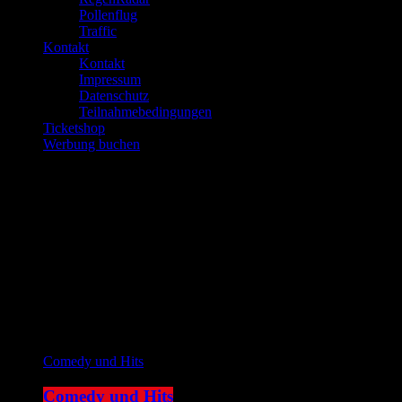
Pollenflug
Traffic
Kontakt
Kontakt
Impressum
Datenschutz
Teilnahmebedingungen
Ticketshop
Werbung buchen
play_arrow
JOKE FM
play_arrow
Plemplem News
Aktuelle Sendung
Comedy und Hits
Comedy und Hits