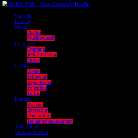
Startseite
Comedy
Musik
Playlist
Musikwunsch
Programm
Empfang
JOKE FM App
Shows
Service
Wetter
Schneefall
RegenRadar
Pollenflug
Traffic
Kontakt
Kontakt
Impressum
Datenschutz
Teilnahmebedingungen
Ticketshop
Werbung buchen