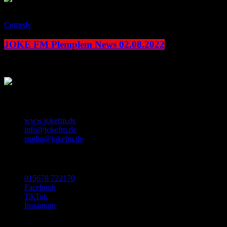
play_arrow
Comedy
JOKE FM Plemplem News 02.08.2022
today
2. August 2022
KONTAKT
www.jokefm.de
info@jokefm.de
studio@jokefm.de
SOCIAL MEDIA
015678 722170
Facebook
TikTok
Instagram
Made with ❤️ in Luxembourg