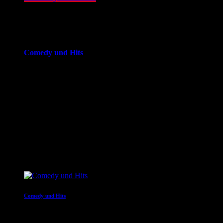
00:00 - 08:00
more_vert
Comedy und Hits
JOKE FM - Das verrückteste Comedy und Hitradio der
Welt. Mit brandheißer Comedy und den besten Tracks aus
den Charts. Eigenproduktionen und Comedyserien.JOKE FM
- Das verrückteste Comedy und Hitradio der Welt. Mit
brandheißer Comedy und den besten Tracks aus den
Charts. Eigenproduktionen und Comedyserien.
close
Nächste Sendungen
Comedy und Hits
08:00 - 14:00