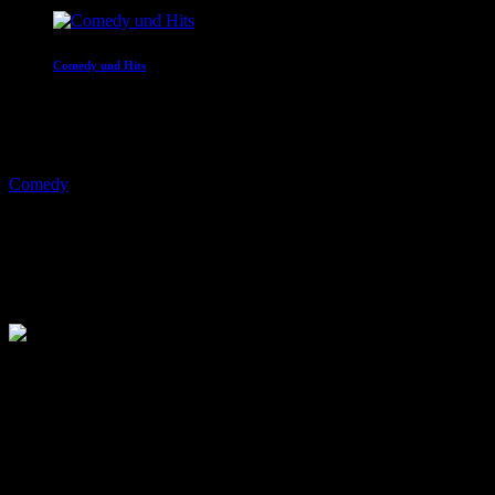
Comedy und Hits
14:00 - 20:00
play_arrow
Comedy
JOKE FM Plemplem News
19.10.2021