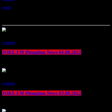
email
Das könnte Ihnen auch gefallen
play_arrow
Comedy
JOKE FM Plemplem News 04.08.2022
today
4. August 2022
play_arrow
Comedy
JOKE FM Plemplem News 03.08.2022
today
3. August 2022