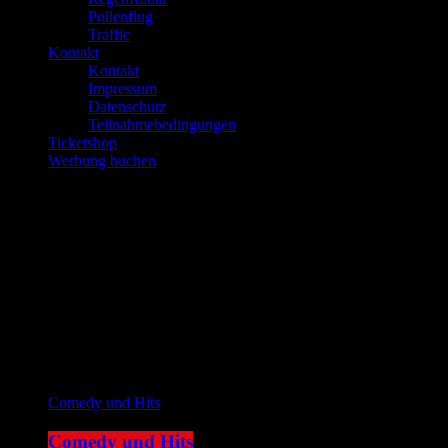
Pollenflug
Traffic
Kontakt
Kontakt
Impressum
Datenschutz
Teilnahmebedingungen
Ticketshop
Werbung buchen
play_arrow
JOKE FM
play_arrow
Plemplem News
Aktuelle Sendung
Comedy und Hits
Comedy und Hits